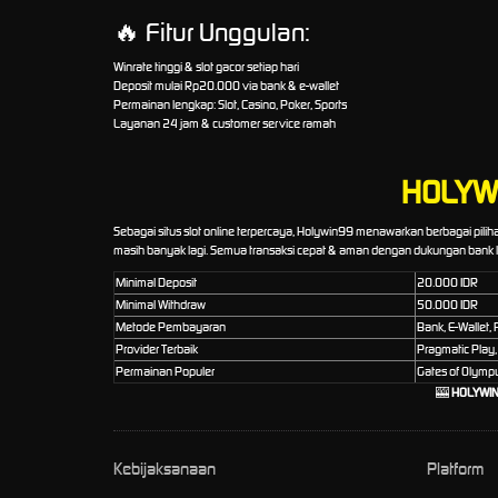
🔥 Fitur Unggulan:
Winrate tinggi & slot gacor setiap hari
Deposit mulai Rp20.000 via bank & e-wallet
Permainan lengkap: Slot, Casino, Poker, Sports
Layanan 24 jam & customer service ramah
HOLYWIN
Sebagai situs slot online terpercaya,
Holywin99
menawarkan berbagai pilihan
masih banyak lagi. Semua transaksi cepat & aman dengan dukungan bank lok
Minimal Deposit
20.000 IDR
Minimal Withdraw
50.000 IDR
Metode Pembayaran
Bank, E-Wallet,
Provider Terbaik
Pragmatic Play, 
Permainan Populer
Gates of Olympu
🎰
HOLYWI
Kebijaksanaan
Platform