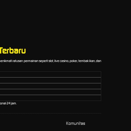
 Terbaru
kmati ratusan permainan seperti slot, live casino, poker, tembak ikan, dan
onal 24 jam.
Komunitas