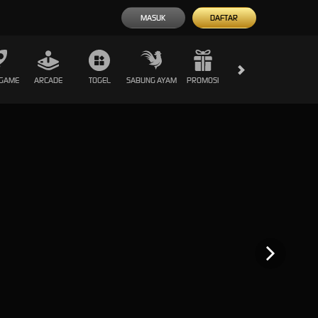
MASUK
DAFTAR
 GAME
ARCADE
TOGEL
SABUNG AYAM
PROMOSI