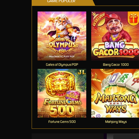
GAME POPULER
Gates of Olympus POP
Bang Gacor 1000
Fortune Gems 500
Mahjong Ways