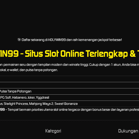
🎯 Daftar sekarang di
HOLYWIN99
dan raih kemenangan jackpot terbesar!
99 - Situs Slot Online Terlengkap &
 permainan seru dengan tampilan modern dan winrate tinggi. Cukup dengan 1 akun, Anda bisa meni
al, e-wallet, dan pulsa tanpa potongan.
 Pulsa Tanpa Potongan
PG Soft, Habanero, Joker, Yggdrasil
s, Starlight Princess, Mahjong Ways 2, Sweet Bonanza
N99
– Tempat bermain prioritas utama slot online tergacor dengan bonus besar dan layanan profesi
Kategori
Dukungan