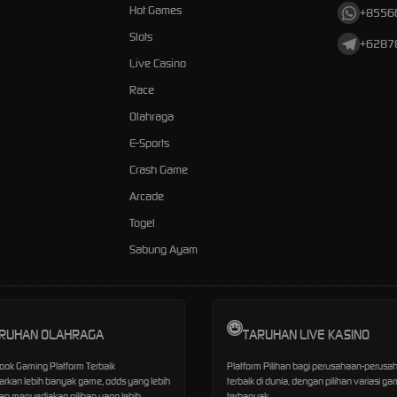
Hot Games
+8556
Slots
+6287
Live Casino
Race
Olahraga
E-Sports
Crash Game
Arcade
Togel
Sabung Ayam
RUHAN OLAHRAGA
TARUHAN LIVE KASINO
ook Gaming Platform Terbaik
Platform Pilihan bagi perusahaan-perusa
kan lebih banyak game, odds yang lebih
terbaik di dunia, dengan pilihan variasi g
 dan menyediakan pilihan yang lebih
terbanyak