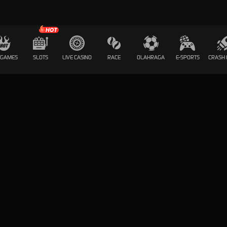
 GAMES
SLOTS
LIVE CASINO
RACE
OLAHRAGA
E-SPORTS
CRASH