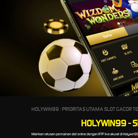
g***n
IDR
4,522,800.00
Starlight Princess™ 1000
ak****9
IDR
3,955,000.00
Aztec Gems
ak****9
IDR
3,515,000.00
Aztec Gems
ak****9
IDR
3,410,000.00
Aztec Gems
g***n
IDR
1,956,400.00
Starlight Princess™ 1000
HOLYWIN99 : PRIORITAS UTAMA SLOT GACOR 
HOLYWIN99 - Si
Mainkan ratusan permainan slot online dengan RTP live akurat di
Holywin9