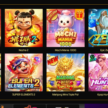
Nezha 2
Mochi Mania 1000
Epic Z
SUPER ELEMENTS 2
Mahjong Wins Triple Pot
Kpop Hun