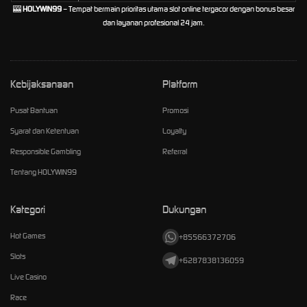
🎰
HOLYWIN99
– Tempat bermain prioritas utama slot online tergacor dengan bonus besar
dan layanan profesional 24 jam.
Kebijaksanaan
Platform
Pusat Bantuan
Promosi
Syarat dan Ketentuan
Loyalty
Responsible Gambling
Referral
Tentang HOLYWIN99
Kategori
Dukungan
Hot Games
+85566372706
Slots
+6287838136059
Live Casino
Race