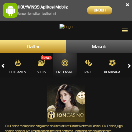
×
HOLYWIN99 Aplikasi Mobile
UNDUH
Jangan tampilkan lagi hari ini
Daftar
Masuk
HOT GAMES
SLOTS
LIVE CASINO
RACE
OLAHRAGA
E
ION Casino merupakan singkatan dari Interactive Online Network Casino. ION Casino juga
adalah pelopor live kasino daring interaktif pertama yang bisa dimainkan secara