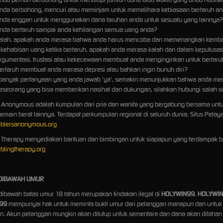
nda berbohong, mencuri atau meminjam untuk memelihara kebiasaan bertaruh a
nda enggan untuk menggunakan dana taruhan anda untuk sesuatu yang lainnya?
nda bertaruh sampai anda kehilangan semua uang anda?
kalah, apakah anda merasa bahwa anda harus mencoba dan memenangkan kemba
 kehabisan uang ketika bertaruh, apakah anda merasa kalah dan dalam keputusas
gumentasi, frustasi atau kekecewaan membuat anda menginginkan untuk bertaruh
rtaruh membuat anda merasa depresi atau bahkan ingin bunuh diri?
banyak pertanyaan yang anda jawab 'ya', semakin menunjukkan bahwa anda memi
seorang yang bisa memberikan nasihat dan dukungan, silahkan hubungi salah satu 
 Anonymous adalah kumpulan dari pria dan wanita yang bergabung bersama unt
main berat lainnya. Terdapat perkumpulan regional di seluruh dunia. Situs Pela
blersanonymous.org
Therapy menyediakan bantuan dan bimbingan untuk siapapun yang terdampak buruk 
lingtherapy.org
 DIBAWAH UMUR
dibawah batas umur 18 tahun merupakan tindakan ilegal di
HOLYWIN99
.
HOLYWI
99
mempunyai hak untuk meminta bukti umur dari pelanggan manapun dan untuk 
n. Akun pelanggan mungkin akan ditutup untuk sementara dan dana akan ditahan