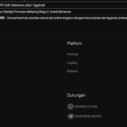
PG Soft, Habanero, Joker, Yggdrasil
s, Starlight Princess, Mahjong Ways 2, Sweet Bonanza
N99
– Tempat bermain prioritas utama slot online tergacor dengan bonus besar dan layanan profesi
Platform
Promosi
Loyalty
Referral
Dukungan
+85566372706
+6287838136059