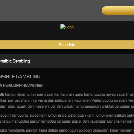
Pusat Info
nsible Gambling
NSIBLE GAMBLING
AN PERJUDIAN HOLYWIN99
99
berkomitmen untuk mengesahkan taruhan yang bertanggung jawab seperti ha
tkan pencegahan, intervensi dan pelayanan. Kebijakan Pertanggungjawaban Pe
isir efek negatif dari masalah judi dan untuk mempromosikan praktek perjudian 
aya ini tanggung jawab kami untuk anda, pelanggan kami, untuk memastikan bahw
 tetap menyadari penuh terhadap kerugian sosial dan keuangan yang terkait den
ngka membantu pemain kami dalam pertanggunjawaban perjudian, kami memastik