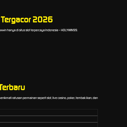
& Tergacor 2026
axwin hanya di situs slot terpercaya Indonesia – HOLYWIN99.
 Terbaru
mati ratusan permainan seperti slot, live casino, poker, tembak ikan, dan