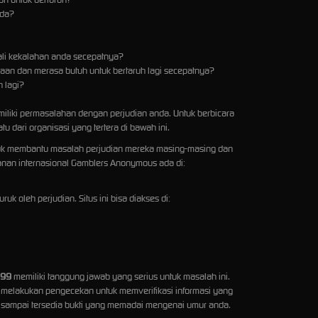
nda?
li kekalahan anda secepatnya?
aan dan merasa butuh untuk bertaruh lagi secepatnya?
 lagi?
liki permasalahan dengan perjudian anda. Untuk berbicara
dari organisasi yang tertera di bawah ini.
uk membantu masalah perjudian mereka masing-masing dan
yanan internasional Gamblers Anonymous ada di:
oleh perjudian. Situs ini bisa diakses di:
N99
memiliki tanggung jawab yang serius untuk masalah ini.
melakukan pengecekan untuk memverifikasi informasi yang
 sampai tersedia bukti yang memadai mengenai umur anda.