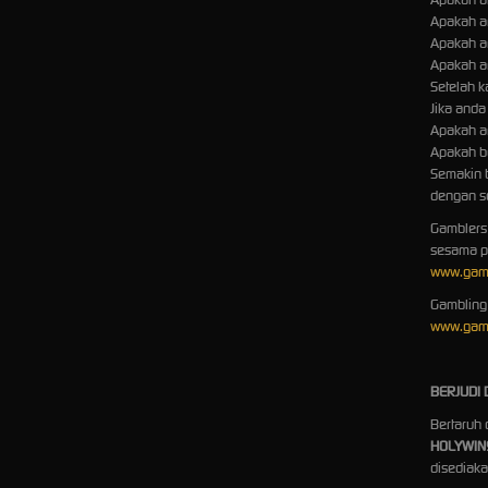
Apakah a
Apakah a
Apakah a
Setelah 
Jika anda
Apakah ar
Apakah be
Semakin 
dengan se
Gamblers
sesama pe
www.gam
Gambling 
www.gamb
BERJUDI
Bertaruh 
HOLYWIN
disediaka