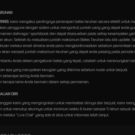
ARUHAN
IN99
, kami mengakui pentingnya penerapan batas taruhan secara efektif untuk 
kan pengguna dengan sistem untuk mengontrol jumlah uang yang dapat anda guna
mainan olahraga/ sportsbook dan dapat disesuaikan pada setiap kesempatan yang
n akun. Setelah itu masukkan jumlah maksimum Batas Taruhan lalu klik update. 
huan melalui email dimana anda perlu mengkonfirmasikan sebelum permintaan an
akan menjadi jumlah maksimum taruhan yang dapat anda pasang pada periode tujuh
mbantu Anda dalam pengaturan batas yang tepat, cobalah untuk merenungkan beb
n apa yang merupakan kerugian yang diterima sebelum mulai untuk berjudi.
n seberapa sering Anda bermain.
n berapa lama Anda bermain dalam setiap permainan.
LIAN DIRI
anggan kami yang menginginkan untuk membatasi dirinya dari berjudi, kami meny
n untuk menutup akunnya untuk minimum waktu 6 bulan sampai 5 tahun sesuai d
 melalui “Live Chat” yang ada di situs untuk informasi lebih lanjut.