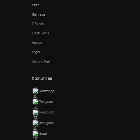
Race
Olahraga
E-Sports
Crash Game
Arcade
Togel
Sabung Ayam
Komunitas
Whatsapp
Telegram
Facebook
Instagram
Email