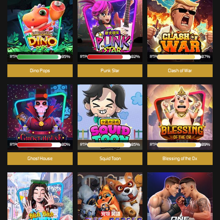
RTP
95%
RTP
82%
RTP
87%
Dino Pops
Punk Star
Clash of War
RTP
80%
RTP
85%
RTP
89%
Ghost House
Squid Toon
Blessing of the Ox