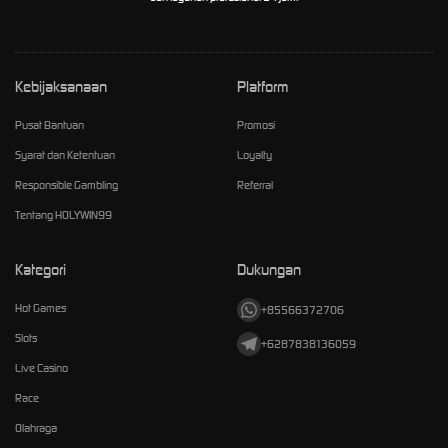
Kebijaksanaan
Platform
Pusat Bantuan
Promosi
Syarat dan Ketentuan
Loyalty
Responsible Gambling
Referral
Tentang HOLYWIN99
Kategori
Dukungan
Hot Games
+85566372706
Slots
+6287838136059
Live Casino
Race
Olahraga