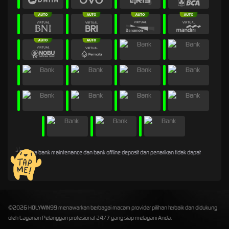
* Selama bank maintenance dan bank offline deposit dan penarikan tidak dapat
diproses
©2026 HOLYWIN99 menawarkan berbagai macam provider pilihan terbaik dan didukung
oleh Layanan Pelanggan profesional 24/7 yang siap melayani Anda.