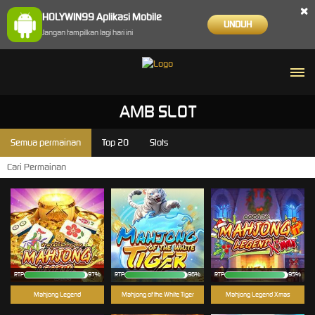
×
HOLYWIN99 Aplikasi Mobile
UNDUH
Jangan tampilkan lagi hari ini
AMB SLOT
Semua permainan
Top 20
Slots
RTP
97%
RTP
96%
RTP
95%
Mahjong Legend
Mahjong of the White Tiger
Mahjong Legend Xmas