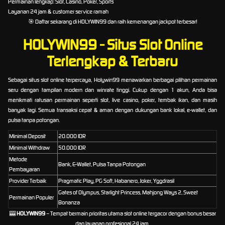
Permainan lengkap: Slot, Casino, Poker, Sports
Layanan 24 jam & customer service ramah
🎯 Daftar sekarang di
HOLYWIN99
dan raih kemenangan jackpot terbesar!
HOLYWIN99 - Situs Slot Online
Terlengkap & Terbaru
Sebagai situs slot online terpercaya,
Holywin99
menawarkan berbagai pilihan permainan
seru dengan tampilan modern dan winrate tinggi. Cukup dengan 1 akun, Anda bisa
menikmati ratusan permainan seperti slot, live casino, poker, tembak ikan, dan masih
banyak lagi. Semua transaksi cepat & aman dengan dukungan bank lokal, e-wallet, dan
pulsa tanpa potongan.
Minimal Deposit
20.000 IDR
Minimal Withdraw
50.000 IDR
Metode
Bank, E-Wallet, Pulsa Tanpa Potongan
Pembayaran
Provider Terbaik
Pragmatic Play, PG Soft, Habanero, Joker, Yggdrasil
Gates of Olympus, Starlight Princess, Mahjong Ways 2, Sweet
Permainan Populer
Bonanza
🎰
HOLYWIN99
– Tempat bermain prioritas utama slot online tergacor dengan bonus besar
dan layanan profesional 24 jam.