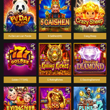
Fu Dai Lian Lian-Panda
5 CaiShen(H5)
Crazy Sheep
Golden 777(H5)
G-RollingRiches
G-DazzlingDiamond