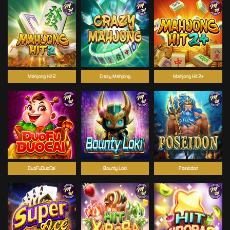
Mahjong Hit 2
Crazy Mahjong
Mahjong Hit 2+
DuoFuDuoCai
Bounty Loki
Poseidon