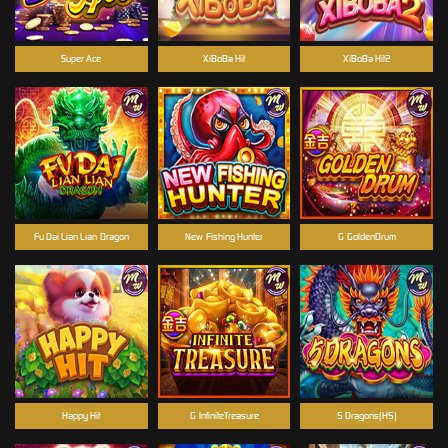
Super Ace
XiBoBa Hit
XiBoBa Hit2
Fu Dai Lian Lian-Dragon
New-Fishing Hunter
G-GoldenDrum
Happy Hit
G-InfiniteTreasure
5 Dragons(H5)