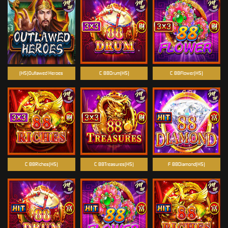
(H5)Outlawed Heroes
C-88Drum(H5)
C-88Flower(H5)
C-88Riches(H5)
C-88Treasures(H5)
F-88Diamond(H5)