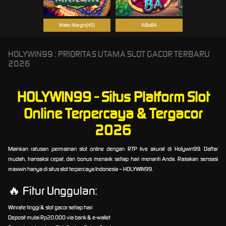
Water Margin(H5)
XiBoBA
HOLYWIN99 : PRIORITAS UTAMA SLOT GACOR TERBARU
2026
HOLYWIN99 - Situs Platform Slot
Online Terpercaya & Tergacor
2026
Mainkan ratusan permainan slot online dengan RTP live akurat di
Holywin99
. Daftar
mudah, transaksi cepat, dan bonus menarik setiap hari menanti Anda. Rasakan sensasi
maxwin hanya di situs slot terpercaya Indonesia – HOLYWIN99.
🔥 Fitur Unggulan:
Winrate tinggi & slot gacor setiap hari
Deposit mulai Rp20.000 via bank & e-wallet