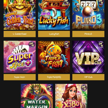
L-GoldenToad
LuckyFish
Plinko3
Super Ace+
Triple Fish(H5)
VIP Club