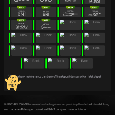
* Selama bank maintenance dan bank offline deposit dan penarikan tidak dapat
diproses
©2026 HOLYWIN99 menawarkan berbagai macam provider pilihan terbaik dan didukung
oleh Layanan Pelanggan profesional 24/7 yang siap melayani Anda.