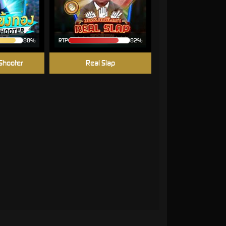
88%
RTP
82%
Shooter
Real Slap