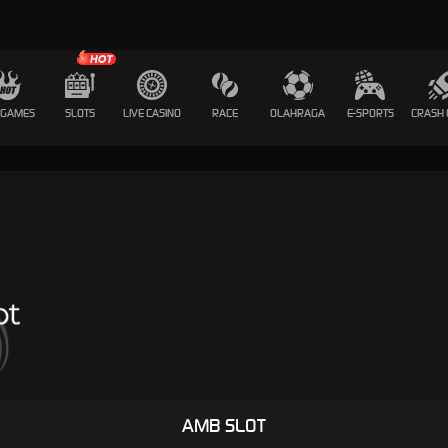
 GAMES
SLOTS
LIVE CASINO
RACE
OLAHRAGA
E-SPORTS
CRASH
AMB SLOT