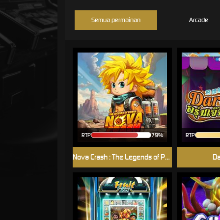
Semua permainan
Arcade
RTP
79%
RTP
Nova Crash : The Legends of Power
Da