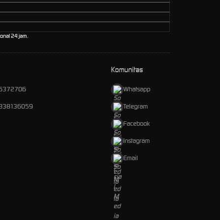
onal 24 jam.
Komunitas
6372706
Whatsapp
838136059
Telegram
Facebook
Instagram
Email