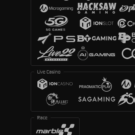
Live Casino
Race