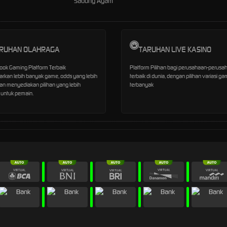
Sabung Ayam
RUHAN OLAHRAGA
TARUHAN LIVE KASINO
ook Gaming Platform Terbaik
Platform Pilihan bagi perusahaan-perusa
kan lebih banyak game, odds yang lebih
terbaik di dunia, dengan pilihan variasi g
 dan menyediakan pilihan yang lebih
terbanyak
untuk pemain.