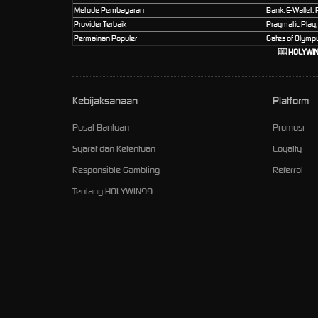
Metode Pembayaran
Bank, E-Wallet,
Provider Terbaik
Pragmatic Play, 
Permainan Populer
Gates of Olympu
🎰
HOLYWI
Kebijaksanaan
Platform
Pusat Bantuan
Promosi
Syarat dan Ketentuan
Loyalty
Responsible Gambling
Referral
Tentang HOLYWIN99