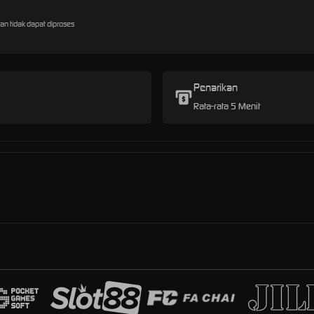
an tidak dapat diproses
Penarikan
Rata-rata 5 Menit