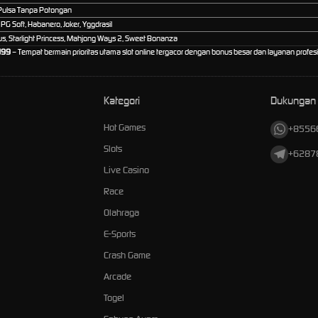
 Pulsa Tanpa Potongan
PG Soft, Habanero, Joker, Yggdrasil
s, Starlight Princess, Mahjong Ways 2, Sweet Bonanza
N99
– Tempat bermain prioritas utama slot online tergacor dengan bonus besar dan layanan profesi
Kategori
Dukungan
Hot Games
+8556
Slots
+6287
Live Casino
Race
Olahraga
E-Sports
Crash Game
Arcade
Togel