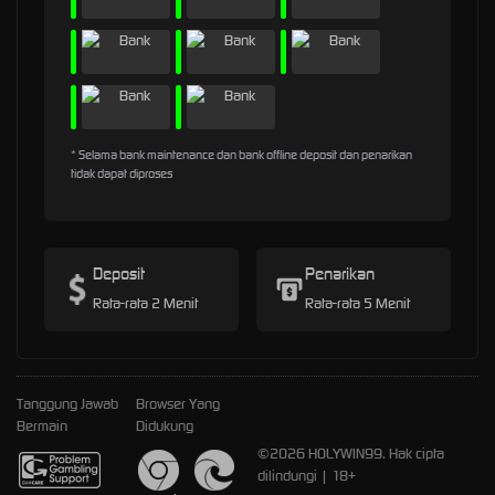
* Selama bank maintenance dan bank offline deposit dan penarikan
tidak dapat diproses
Deposit
Penarikan
Rata-rata 2 Menit
Rata-rata 5 Menit
Tanggung Jawab
Browser Yang
Bermain
Didukung
©2026 HOLYWIN99. Hak cipta
dilindungi | 18+