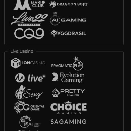
Live Casino