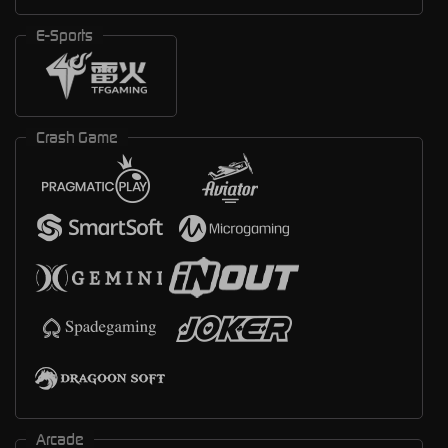
E-Sports
Crash Game
Arcade