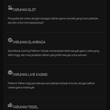
TARUHAN SLOT
Penyedia slot online dengan beragam pilihan game menarik yang memudahkan
pemain untuk mencapai jackpot
TARUHAN OLAHRAGA
Sportsbook Gaming Platform Terbaik menawarkan lebih banyak game, odds yang
lebih tinggi, dan menyediakan pilihan yang lebih banyak untuk pemain.
TARUHAN LIVE KASINO
Platform Pilihan bagi perusahaan-perusahaan terbaik di dunia, dengan pilihan
variasi game terbanyak
TARUHAN TOGEL