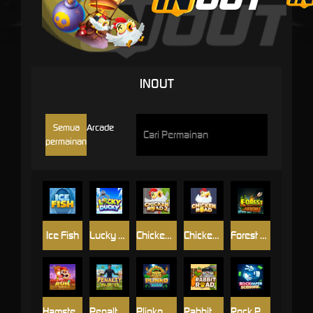
INOUT
Semua
Arcade
permainan
Ice Fish
Lucky Ducky
Chicken Road 2.0
Chicken Road
Forest Arrow
Hamster Run
Penalty Unlimited
Plinko Aztec
Rabbit Road
Rock Paper Scissors