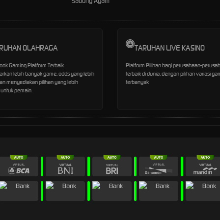
Sabung Ayam
RUHAN OLAHRAGA
TARUHAN LIVE KASINO
ook Gaming Platform Terbaik
Platform Pilihan bagi perusahaan-perusa
kan lebih banyak game, odds yang lebih
terbaik di dunia, dengan pilihan variasi g
 dan menyediakan pilihan yang lebih
terbanyak
untuk pemain.