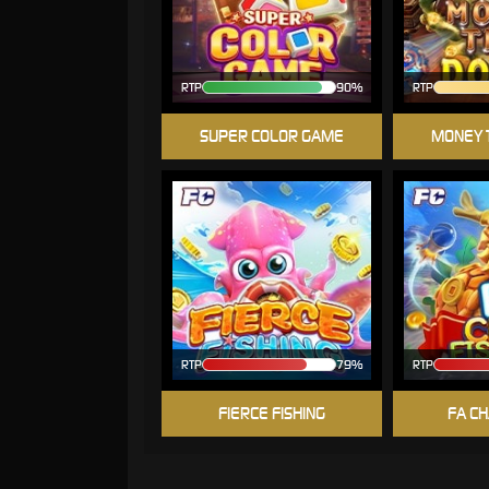
RTP
90%
RTP
SUPER COLOR GAME
MONEY 
RTP
79%
RTP
FIERCE FISHING
FA CH