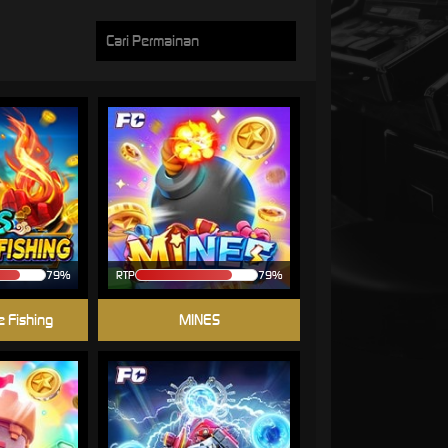
79%
RTP
79%
e Fishing
MINES