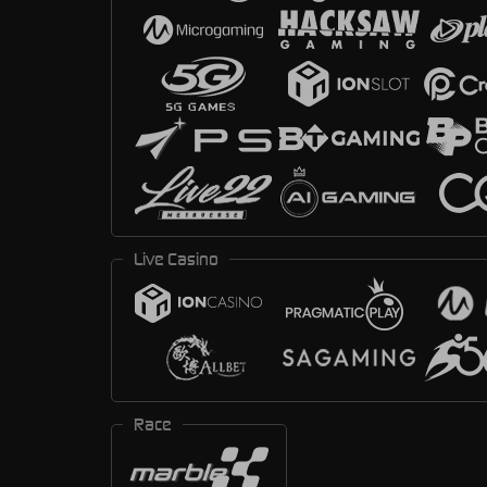
Live Casino
Race