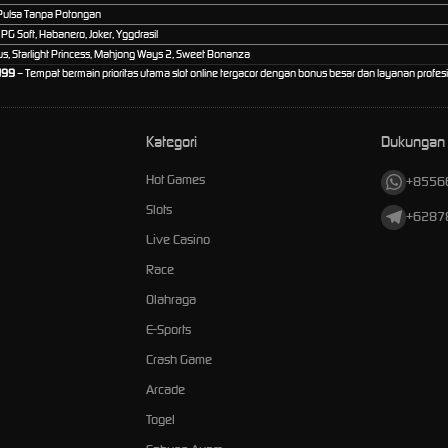
 Pulsa Tanpa Potongan
PG Soft, Habanero, Joker, Yggdrasil
s, Starlight Princess, Mahjong Ways 2, Sweet Bonanza
N99
– Tempat bermain prioritas utama slot online tergacor dengan bonus besar dan layanan profesi
Kategori
Dukungan
Hot Games
+8556
Slots
+6287
Live Casino
Race
Olahraga
E-Sports
Crash Game
Arcade
Togel