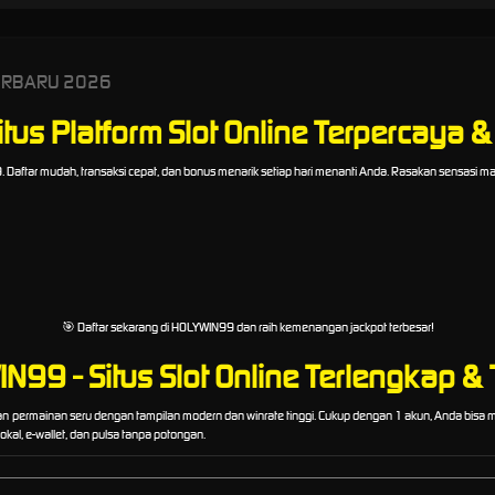
TERBARU 2026
tus Platform Slot Online Terpercaya 
9
. Daftar mudah, transaksi cepat, dan bonus menarik setiap hari menanti Anda. Rasakan sensasi m
🎯 Daftar sekarang di
HOLYWIN99
dan raih kemenangan jackpot terbesar!
99 - Situs Slot Online Terlengkap &
 permainan seru dengan tampilan modern dan winrate tinggi. Cukup dengan 1 akun, Anda bisa meni
al, e-wallet, dan pulsa tanpa potongan.