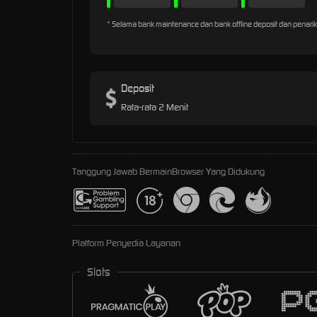
* Selama bank maintenance dan bank offline deposit dan penarik
Deposit
Rata-rata 2 Menit
Tanggung Jawab Bermain
Browser Yang Didukung
Platform Penyedia Layanan
Slots