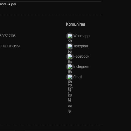
onal 24 jam.
Komunitas
6372706
Whatsapp
838136059
Telegram
Facebook
Instagram
Email