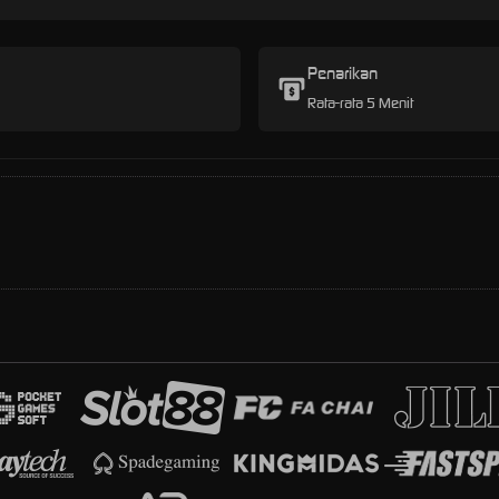
Penarikan
Rata-rata 5 Menit