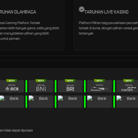
RUHAN OLAHRAGA
TARUHAN LIVE KASINO
ook Gaming Platform Terbaik
Platform Pilihan bagi perusahaan-perusa
kan lebih banyak game, odds yang lebih
terbaik di dunia, dengan pilihan variasi g
 dan menyediakan pilihan yang lebih
terbanyak
untuk pemain.
an tidak dapat diproses