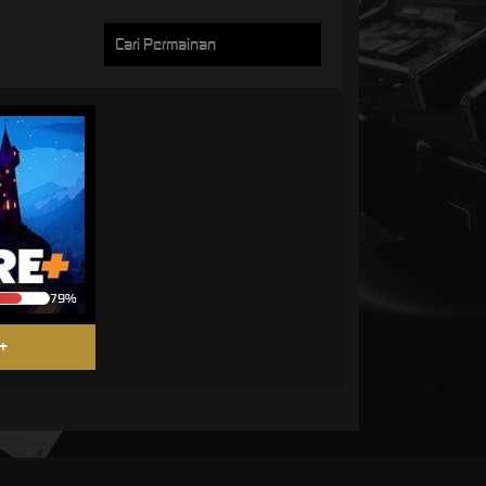
79%
e+