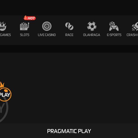
 GAMES
SLOTS
LIVE CASINO
RACE
OLAHRAGA
E-SPORTS
CRASH
PRAGMATIC PLAY