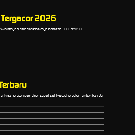
& Tergacor 2026
axwin hanya di situs slot terpercaya Indonesia – HOLYWIN99.
 Terbaru
kmati ratusan permainan seperti slot, live casino, poker, tembak ikan, dan