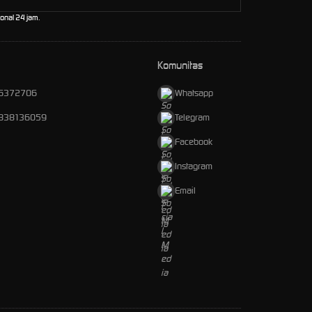
onal 24 jam.
Komunitas
6372706
Whatsapp
838136059
Telegram
Facebook
Instagram
Email