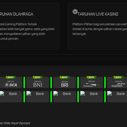
RUHAN OLAHRAGA
TARUHAN LIVE KASINO
ook Gaming Platform Terbaik
Platform Pilihan bagi perusahaan-perusa
kan lebih banyak game, odds yang lebih
terbaik di dunia, dengan pilihan variasi g
 dan menyediakan pilihan yang lebih
terbanyak
untuk pemain.
an tidak dapat diproses