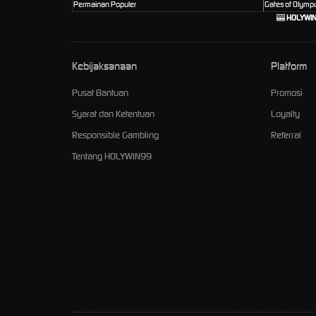
Permainan Populer
Gates of Olympu
🎰
HOLYWI
Kebijaksanaan
Platform
Pusat Bantuan
Promosi
Syarat dan Ketentuan
Loyalty
Responsible Gambling
Referral
Tentang HOLYWIN99