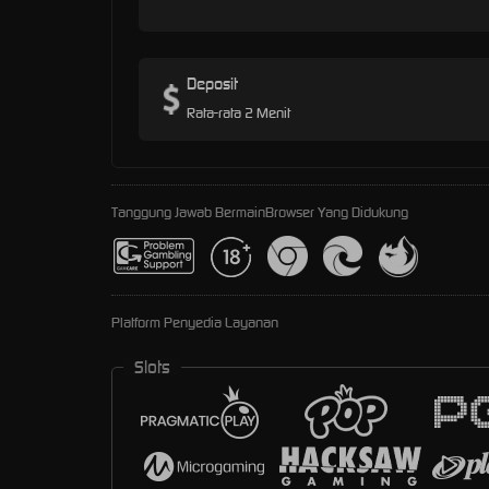
Deposit
Rata-rata 2 Menit
Tanggung Jawab Bermain
Browser Yang Didukung
Platform Penyedia Layanan
Slots