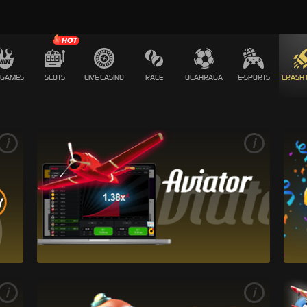
 GAMES
SLOTS
LIVE CASINO
RACE
OLAHRAGA
E-SPORTS
CRASH
i
i
i
i