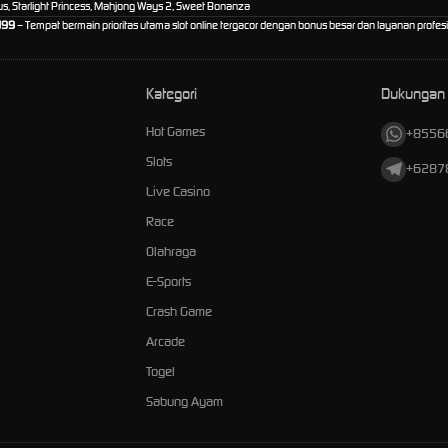
s, Starlight Princess, Mahjong Ways 2, Sweet Bonanza
N99
– Tempat bermain prioritas utama slot online tergacor dengan bonus besar dan layanan profesi
Kategori
Dukungan
Hot Games
+8556
Slots
+6287
Live Casino
Race
Olahraga
E-Sports
Crash Game
Arcade
Togel
Sabung Ayam