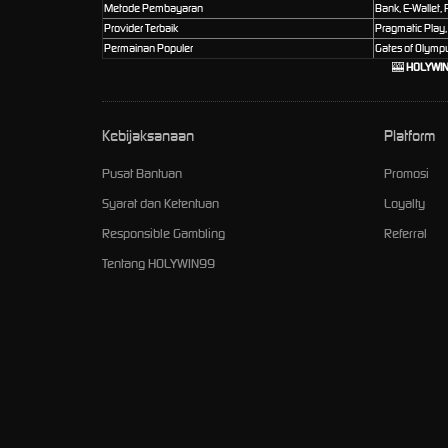
Metode Pembayaran
Bank, E-Wallet,
Provider Terbaik
Pragmatic Play, 
Permainan Populer
Gates of Olympu
🎰
HOLYWI
Kebijaksanaan
Platform
Pusat Bantuan
Promosi
Syarat dan Ketentuan
Loyalty
Responsible Gambling
Referral
Tentang HOLYWIN99