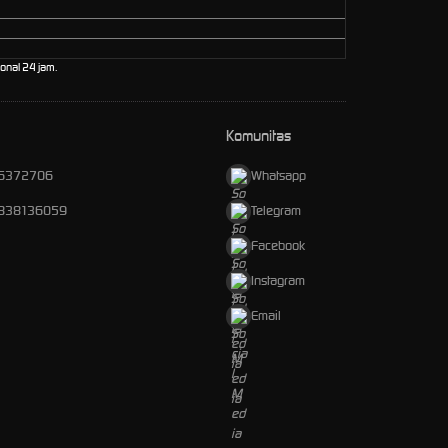
onal 24 jam.
Komunitas
6372706
Whatsapp
838136059
Telegram
Facebook
Instagram
Email