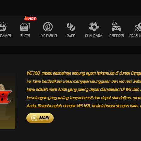
 GAMES
SLOTS
LIVE CASINO
RACE
OLAHRAGA
E-SPORTS
CRASH
WS168, merek permainan sabung ayam terkemuka di dunia! Denga
ini, kami berdedikasi untuk mengejar keunggulan dan inovasi. Se
kami adalah mitra Anda yang paling dapat diandalkan! Di WS168
keuntungan yang paling komprehensif dan dapat diandalkan, mem
Anda. Bergabunglah dengan WS168, berkolaborasi dengan kami, 
MAIN