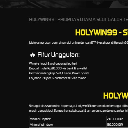
HOLYWIN99 : PRIORITAS UTAMA SLOT GACOR 
HOLYWIN99 - Si
Mainkan ratusan permainan slot online dengan RTP live akurat di
Holywin9
🔥 Fitur Unggulan:
Winrate tinggi & slot gacor setiap hari
Deposit mulai Rp20.000 via bank & e-wallet
Permainan lengkap: Slot, Casino, Poker, Sports
Layanan 24 jam & customer service ramah
HOLYWIN
Sebagai situs slot online terpercaya,
Holywin99
menawarkan berbagai pilihan
masih banyak lagi. Semua transaksi cepat & aman dengan dukungan bank lok
Minimal Deposit
20.000 IDR
Minimal Withdraw
50.000 IDR