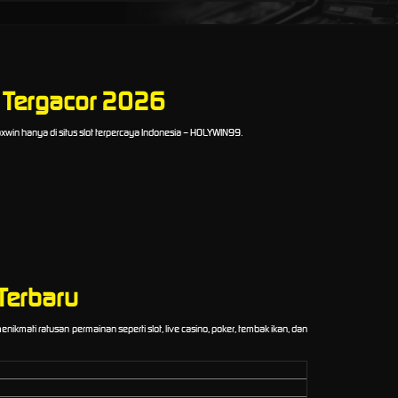
& Tergacor 2026
axwin hanya di situs slot terpercaya Indonesia – HOLYWIN99.
 Terbaru
kmati ratusan permainan seperti slot, live casino, poker, tembak ikan, dan