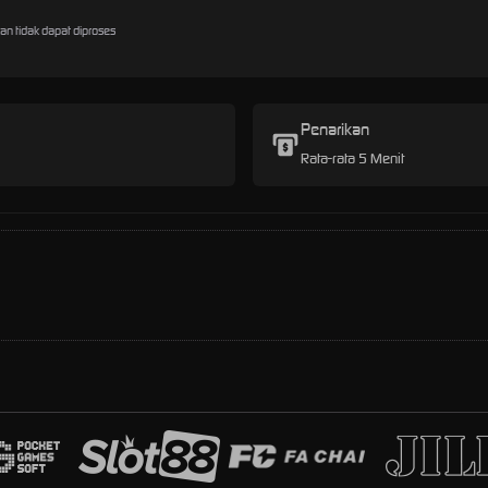
an tidak dapat diproses
Penarikan
Rata-rata 5 Menit