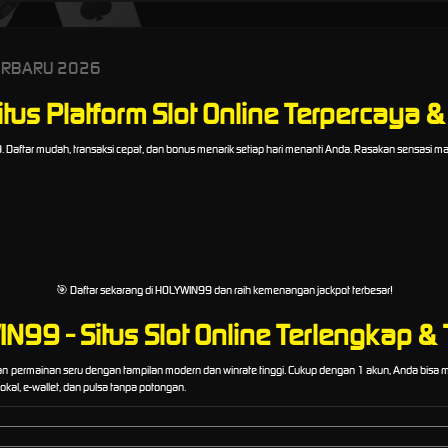
TERBARU 2026
tus Platform Slot Online Terpercaya 
9
. Daftar mudah, transaksi cepat, dan bonus menarik setiap hari menanti Anda. Rasakan sensasi m
🎯 Daftar sekarang di
HOLYWIN99
dan raih kemenangan jackpot terbesar!
99 - Situs Slot Online Terlengkap &
 permainan seru dengan tampilan modern dan winrate tinggi. Cukup dengan 1 akun, Anda bisa meni
al, e-wallet, dan pulsa tanpa potongan.