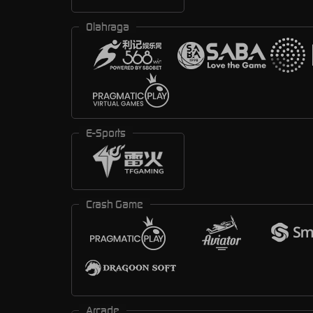
Olahraga
E-Sports
Crash Game
Arcade