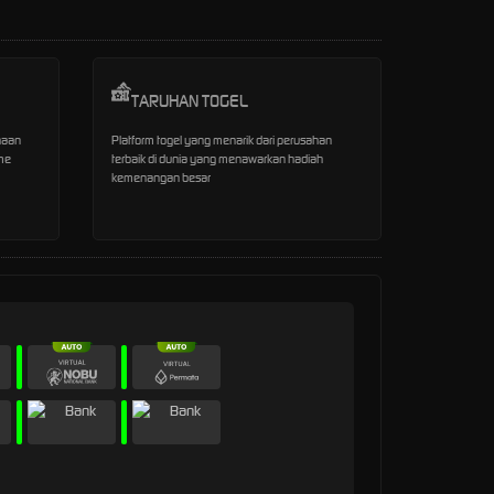
TARUHAN TOGEL
haan
Platform togel yang menarik dari perusahan
ame
terbaik di dunia yang menawarkan hadiah
kemenangan besar