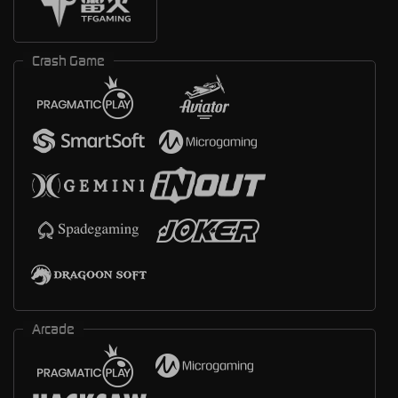
Crash Game
Arcade