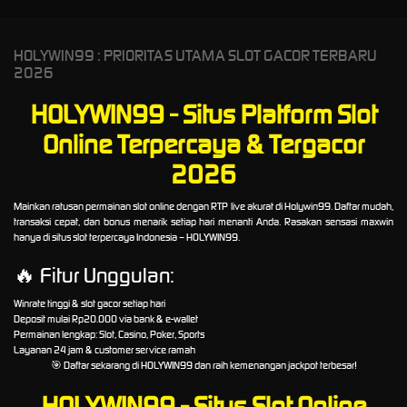
HOLYWIN99 : PRIORITAS UTAMA SLOT GACOR TERBARU
2026
HOLYWIN99 - Situs Platform Slot
Online Terpercaya & Tergacor
2026
Mainkan ratusan permainan slot online dengan RTP live akurat di
Holywin99
. Daftar mudah,
transaksi cepat, dan bonus menarik setiap hari menanti Anda. Rasakan sensasi maxwin
hanya di situs slot terpercaya Indonesia – HOLYWIN99.
🔥 Fitur Unggulan:
Winrate tinggi & slot gacor setiap hari
Deposit mulai Rp20.000 via bank & e-wallet
Permainan lengkap: Slot, Casino, Poker, Sports
Layanan 24 jam & customer service ramah
🎯 Daftar sekarang di
HOLYWIN99
dan raih kemenangan jackpot terbesar!
HOLYWIN99 - Situs Slot Online