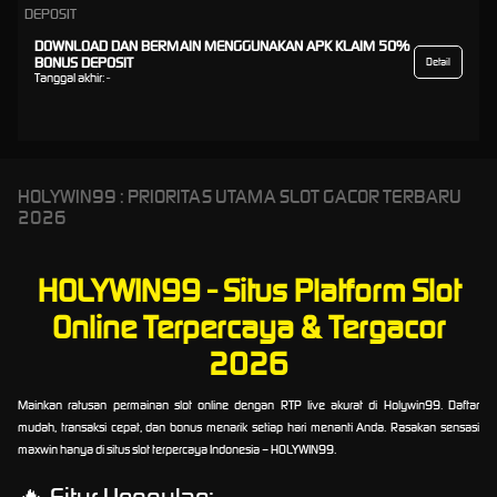
DOWNLOAD DAN BERMAIN MENGGUNAKAN APK KLAIM 50%
BONUS DEPOSIT
Detail
Tanggal akhir:
-
HOLYWIN99 : PRIORITAS UTAMA SLOT GACOR TERBARU
2026
HOLYWIN99 - Situs Platform Slot
Online Terpercaya & Tergacor
2026
Mainkan ratusan permainan slot online dengan RTP live akurat di
Holywin99
. Daftar
mudah, transaksi cepat, dan bonus menarik setiap hari menanti Anda. Rasakan sensasi
maxwin hanya di situs slot terpercaya Indonesia – HOLYWIN99.