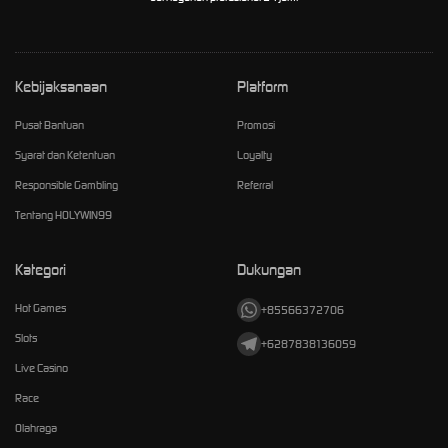
Kebijaksanaan
Platform
Pusat Bantuan
Promosi
Syarat dan Ketentuan
Loyalty
Responsible Gambling
Referral
Tentang HOLYWIN99
Kategori
Dukungan
Hot Games
+85566372706
Slots
+6287838136059
Live Casino
Race
Olahraga