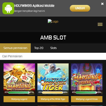
×
HOLYWIN99 Aplikasi Mobile
UNDUH
Jangan tampilkan lagi hari ini
AMB SLOT
Semua permainan
Top 20
Slots
RTP
97%
RTP
RTP
95%
Mahjong Legend
Mahjong of the White Tiger
Mahjong Legend Xmas